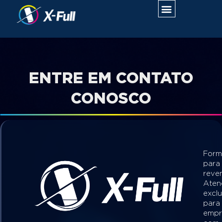
ENTRE EM CONTATO
CONOSCO
Form
para
reve
Aten
exclu
para
empr