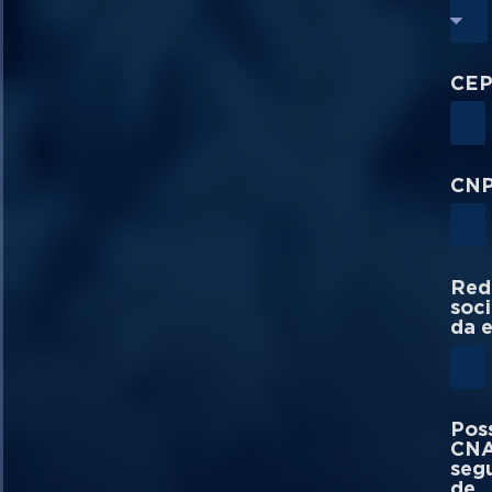
CE
CNP
Red
soci
da 
Pos
CNA
seg
de