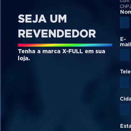
com
CNP
No
SEJA UM
REVENDEDOR
E-
mail
Tenha a marca X-FULL em sua
loja.
Tel
Cid
Est